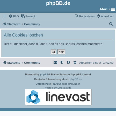
phpBB.de
Menü
FAQ
Pastebin
Registrieren
Anmelden
S
Startseite
Community
u
Alle Cookies löschen
c
h
Bist du dir sicher, dass du alle Cookies des Boards löschen möchtest?
e
Startseite
Community
Alle Zeiten sind
UTC+02:00
Powered by
phpBB
® Forum Software © phpBB Limited
Deutsche Übersetzung durch
phpBB.de
Datenschutz
|
Nutzungsbedingungen
hosted by Linevast.de