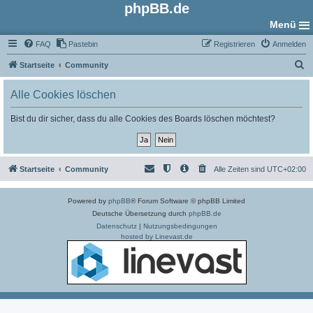
phpBB.de
Menü
FAQ
Pastebin
Registrieren
Anmelden
S
Startseite
Community
u
Alle Cookies löschen
c
h
Bist du dir sicher, dass du alle Cookies des Boards löschen möchtest?
e
Startseite
Community
Alle Zeiten sind
UTC+02:00
Powered by
phpBB
® Forum Software © phpBB Limited
Deutsche Übersetzung durch
phpBB.de
Datenschutz
|
Nutzungsbedingungen
hosted by Linevast.de