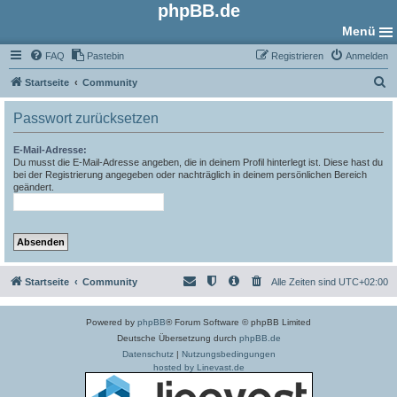
phpBB.de
Menü
FAQ
Pastebin
Registrieren
Anmelden
S
Startseite
Community
u
Passwort zurücksetzen
c
h
E-Mail-Adresse:
Du musst die E-Mail-Adresse angeben, die in deinem Profil hinterlegt ist. Diese hast du
e
bei der Registrierung angegeben oder nachträglich in deinem persönlichen Bereich
geändert.
Startseite
Community
Alle Zeiten sind
UTC+02:00
Powered by
phpBB
® Forum Software © phpBB Limited
Deutsche Übersetzung durch
phpBB.de
Datenschutz
|
Nutzungsbedingungen
hosted by Linevast.de