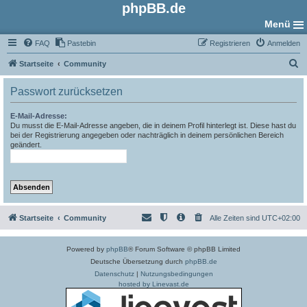
phpBB.de
Menü
FAQ
Pastebin
Registrieren
Anmelden
S
Startseite
Community
u
Passwort zurücksetzen
c
h
E-Mail-Adresse:
Du musst die E-Mail-Adresse angeben, die in deinem Profil hinterlegt ist. Diese hast du
e
bei der Registrierung angegeben oder nachträglich in deinem persönlichen Bereich
geändert.
Startseite
Community
Alle Zeiten sind
UTC+02:00
Powered by
phpBB
® Forum Software © phpBB Limited
Deutsche Übersetzung durch
phpBB.de
Datenschutz
|
Nutzungsbedingungen
hosted by Linevast.de