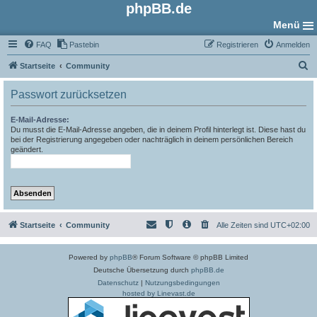
phpBB.de
Menü
FAQ
Pastebin
Registrieren
Anmelden
S
Startseite
Community
u
Passwort zurücksetzen
c
h
E-Mail-Adresse:
Du musst die E-Mail-Adresse angeben, die in deinem Profil hinterlegt ist. Diese hast du
e
bei der Registrierung angegeben oder nachträglich in deinem persönlichen Bereich
geändert.
Startseite
Community
Alle Zeiten sind
UTC+02:00
Powered by
phpBB
® Forum Software © phpBB Limited
Deutsche Übersetzung durch
phpBB.de
Datenschutz
|
Nutzungsbedingungen
hosted by Linevast.de