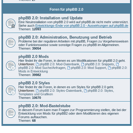
Foren für phpBB 2.0
phpBB 2.0: Installation und Update
Eine Neuinstallation von phpBB 2.0 wird auf phpBB.de nicht mehr unterstützt.
Siehe auch
Entwicklungs-Ende von phpBB 2.0 - Auswirkungen auf phpBB.de
Themen:
12093
phpBB 2.0: Administration, Benutzung und Betrieb
Probleme bei der regulären Arbeiten mit phpBB, Fragen zu Vorgehensweisen
oder Funktionsweise sowie sonstige Fragen zu phpBB im Allgemeinen.
Themen:
39054
phpBB 2.0 Mods
Hier findet ihr die Foren, in denen es um Modifikationen für phpBB 2.0 geht.
Unterforen:
phpBB 2.0: Mod-Datenbank
,
phpBB 2.0: Snippets
,
phpBB 2.0: Mod Suche/Anfragen
,
phpBB 2.0: Mod Support
,
phpBB 2.0:
Mods in Entwicklung
Themen:
39982
phpBB 2.0 Styles
Hier findet ihr die Foren, in denen es um Styles für phpBB 2.0 geht.
Unterforen:
phpBB 2.0: Styles-Datenbank
,
phpBB 2.0: Styles,
Templates und Grafiken
Themen:
10670
phpBB 2.0: Mod-Bastelstube
In diesem Forum kann man Fragen zur Programmierung stellen, die bei der
Entwicklung von Mods für phpBB2 oder dem Modifizieren des eigenen
Forums auftauchen.
Themen:
68