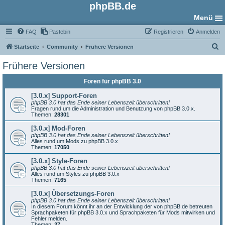
phpBB.de
Menü
FAQ
Pastebin
Registrieren
Anmelden
S
Startseite
Community
Frühere Versionen
u
Frühere Versionen
c
Foren für phpBB 3.0
h
e
[3.0.x] Support-Foren
phpBB 3.0 hat das Ende seiner Lebenszeit überschritten!
Fragen rund um die Administration und Benutzung von phpBB 3.0.x.
Themen:
28301
[3.0.x] Mod-Foren
phpBB 3.0 hat das Ende seiner Lebenszeit überschritten!
Alles rund um Mods zu phpBB 3.0.x
Themen:
17050
[3.0.x] Style-Foren
phpBB 3.0 hat das Ende seiner Lebenszeit überschritten!
Alles rund um Styles zu phpBB 3.0.x
Themen:
7165
[3.0.x] Übersetzungs-Foren
phpBB 3.0 hat das Ende seiner Lebenszeit überschritten!
In diesem Forum könnt ihr an der Entwicklung der von phpBB.de betreuten
Sprachpaketen für phpBB 3.0.x und Sprachpaketen für Mods mitwirken und
Fehler melden.
Themen:
27