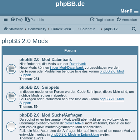
phpBB.de
Menü
FAQ
Pastebin
Registrieren
Anmelden
S
Startseite
Community
Frühere Versionen
Foren für phpBB 2.0
phpBB 2.0 Mods
u
phpBB 2.0 Mods
c
Forum
h
e
phpBB 2.0: Mod-Datenbank
Hier findest du die Mods aus der
Datenbank
.
Neue Mods können
in der Mod-Datenbank
vorgeschlagen werden.
Bei Fragen oder Problemen benutze bitte das Forum
phpBB 2.0: Mod
Support
.
Themen:
251
phpBB 2.0: Snippets
In diesem moderierten Forum werden Code-Schnipsel, die zu klein sind, um
richtige Mods zu sein, abgelegt.
Bei Fragen oder Problemen benutze bitte das Forum
phpBB 2.0: Mod
Support
.
Themen:
59
phpBB 2.0: Mod Suche/Anfragen
Du suchst einen bestimmten Mod, weißt aber nicht genau wo bzw. ob er
überhaupt existiert? Wenn dir
dieser Artikel
nicht
weiterhilft, kannst du hier
den von dir gewünschten/gesuchten Mod beschreiben ...
Falls ein Mod-Autor eine der Anfragen hier aufnimmt um einen neuen Mod zu
entwicklen, geht's in
phpBB 2.0: Mods in Entwicklung
weiter.
Themen:
15291