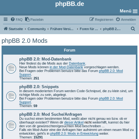
phpBB.de
Menü
FAQ
Pastebin
Registrieren
Anmelden
S
Startseite
Community
Frühere Versionen
Foren für phpBB 2.0
phpBB 2.0 Mods
u
phpBB 2.0 Mods
c
Forum
h
e
phpBB 2.0: Mod-Datenbank
Hier findest du die Mods aus der
Datenbank
.
Neue Mods können
in der Mod-Datenbank
vorgeschlagen werden.
Bei Fragen oder Problemen benutze bitte das Forum
phpBB 2.0: Mod
Support
.
Themen:
251
phpBB 2.0: Snippets
In diesem moderierten Forum werden Code-Schnipsel, die zu klein sind, um
richtige Mods zu sein, abgelegt.
Bei Fragen oder Problemen benutze bitte das Forum
phpBB 2.0: Mod
Support
.
Themen:
59
phpBB 2.0: Mod Suche/Anfragen
Du suchst einen bestimmten Mod, weißt aber nicht genau wo bzw. ob er
überhaupt existiert? Wenn dir
dieser Artikel
nicht
weiterhilft, kannst du hier
den von dir gewünschten/gesuchten Mod beschreiben ...
Falls ein Mod-Autor eine der Anfragen hier aufnimmt um einen neuen Mod zu
entwicklen, geht's in
phpBB 2.0: Mods in Entwicklung
weiter.
Themen:
15291