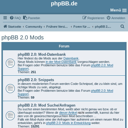
phpBB.de
Menü
FAQ
Pastebin
Registrieren
Anmelden
S
Startseite
Community
Frühere Versionen
Foren für phpBB 2.0
phpBB 2.0 Mods
u
phpBB 2.0 Mods
c
Forum
h
e
phpBB 2.0: Mod-Datenbank
Hier findest du die Mods aus der
Datenbank
.
Neue Mods können
in der Mod-Datenbank
vorgeschlagen werden.
Bei Fragen oder Problemen benutze bitte das Forum
phpBB 2.0: Mod
Support
.
Themen:
251
phpBB 2.0: Snippets
In diesem moderierten Forum werden Code-Schnipsel, die zu klein sind, um
richtige Mods zu sein, abgelegt.
Bei Fragen oder Problemen benutze bitte das Forum
phpBB 2.0: Mod
Support
.
Themen:
59
phpBB 2.0: Mod Suche/Anfragen
Du suchst einen bestimmten Mod, weißt aber nicht genau wo bzw. ob er
überhaupt existiert? Wenn dir
dieser Artikel
nicht
weiterhilft, kannst du hier
den von dir gewünschten/gesuchten Mod beschreiben ...
Falls ein Mod-Autor eine der Anfragen hier aufnimmt um einen neuen Mod zu
entwicklen, geht's in
phpBB 2.0: Mods in Entwicklung
weiter.
Themen:
15291