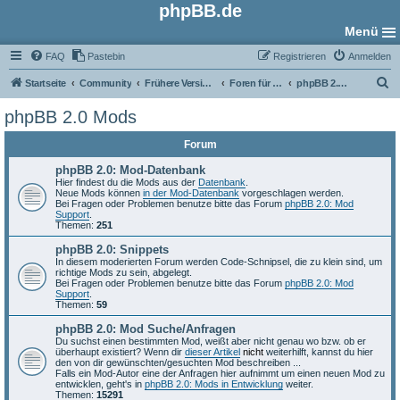
phpBB.de
Menü
FAQ
Pastebin
Registrieren
Anmelden
S
Startseite
Community
Frühere Versionen
Foren für phpBB 2.0
phpBB 2.0 Mods
u
phpBB 2.0 Mods
c
Forum
h
e
phpBB 2.0: Mod-Datenbank
Hier findest du die Mods aus der
Datenbank
.
Neue Mods können
in der Mod-Datenbank
vorgeschlagen werden.
Bei Fragen oder Problemen benutze bitte das Forum
phpBB 2.0: Mod
Support
.
Themen:
251
phpBB 2.0: Snippets
In diesem moderierten Forum werden Code-Schnipsel, die zu klein sind, um
richtige Mods zu sein, abgelegt.
Bei Fragen oder Problemen benutze bitte das Forum
phpBB 2.0: Mod
Support
.
Themen:
59
phpBB 2.0: Mod Suche/Anfragen
Du suchst einen bestimmten Mod, weißt aber nicht genau wo bzw. ob er
überhaupt existiert? Wenn dir
dieser Artikel
nicht
weiterhilft, kannst du hier
den von dir gewünschten/gesuchten Mod beschreiben ...
Falls ein Mod-Autor eine der Anfragen hier aufnimmt um einen neuen Mod zu
entwicklen, geht's in
phpBB 2.0: Mods in Entwicklung
weiter.
Themen:
15291