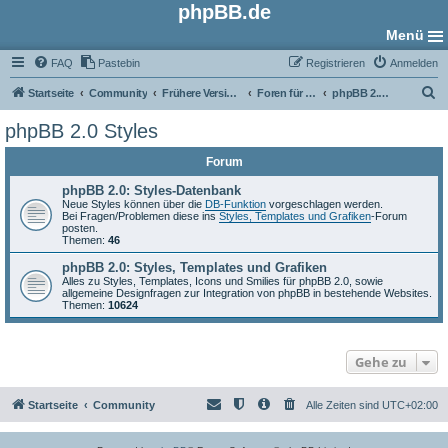
phpBB.de
Menü
FAQ
Pastebin
Registrieren
Anmelden
S
Startseite
Community
Frühere Versionen
Foren für phpBB 2.0
phpBB 2.0 Styles
u
phpBB 2.0 Styles
c
Forum
h
e
phpBB 2.0: Styles-Datenbank
Neue Styles können über die
DB-Funktion
vorgeschlagen werden.
Bei Fragen/Problemen diese ins
Styles, Templates und Grafiken
-Forum
posten.
Themen:
46
phpBB 2.0: Styles, Templates und Grafiken
Alles zu Styles, Templates, Icons und Smilies für phpBB 2.0, sowie
allgemeine Designfragen zur Integration von phpBB in bestehende Websites.
Themen:
10624
Gehe zu
Startseite
Community
Alle Zeiten sind
UTC+02:00