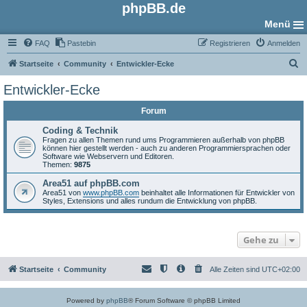
phpBB.de
Menü
FAQ
Pastebin
Registrieren
Anmelden
S
Startseite
Community
Entwickler-Ecke
u
Entwickler-Ecke
c
Forum
h
e
Coding & Technik
Fragen zu allen Themen rund ums Programmieren außerhalb von phpBB
können hier gestellt werden - auch zu anderen Programmiersprachen oder
Software wie Webservern und Editoren.
Themen:
9875
Area51 auf phpBB.com
Area51 von
www.phpBB.com
beinhaltet alle Informationen für Entwickler von
Styles, Extensions und alles rundum die Entwicklung von phpBB.
Gehe zu
Startseite
Community
Alle Zeiten sind
UTC+02:00
Powered by
phpBB
® Forum Software © phpBB Limited