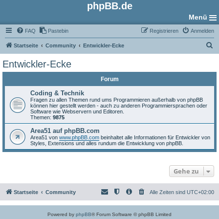
phpBB.de
Menü
FAQ
Pastebin
Registrieren
Anmelden
S
Startseite
Community
Entwickler-Ecke
u
Entwickler-Ecke
c
Forum
h
e
Coding & Technik
Fragen zu allen Themen rund ums Programmieren außerhalb von phpBB
können hier gestellt werden - auch zu anderen Programmiersprachen oder
Software wie Webservern und Editoren.
Themen:
9875
Area51 auf phpBB.com
Area51 von
www.phpBB.com
beinhaltet alle Informationen für Entwickler von
Styles, Extensions und alles rundum die Entwicklung von phpBB.
Gehe zu
Startseite
Community
Alle Zeiten sind
UTC+02:00
Powered by
phpBB
® Forum Software © phpBB Limited