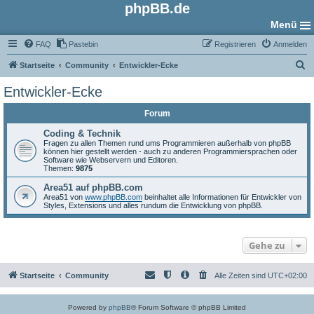
phpBB.de
Menü
FAQ
Pastebin
Registrieren
Anmelden
S
Startseite
Community
Entwickler-Ecke
u
Entwickler-Ecke
c
Forum
h
e
Coding & Technik
Fragen zu allen Themen rund ums Programmieren außerhalb von phpBB
können hier gestellt werden - auch zu anderen Programmiersprachen oder
Software wie Webservern und Editoren.
Themen:
9875
Area51 auf phpBB.com
Area51 von
www.phpBB.com
beinhaltet alle Informationen für Entwickler von
Styles, Extensions und alles rundum die Entwicklung von phpBB.
Gehe zu
Startseite
Community
Alle Zeiten sind
UTC+02:00
Powered by
phpBB
® Forum Software © phpBB Limited