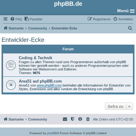
phpBB.de
Menü
FAQ
Pastebin
Registrieren
Anmelden
S
Startseite
Community
Entwickler-Ecke
u
Entwickler-Ecke
c
Forum
h
e
Coding & Technik
Fragen zu allen Themen rund ums Programmieren außerhalb von phpBB
können hier gestellt werden - auch zu anderen Programmiersprachen oder
Software wie Webservern und Editoren.
Themen:
9875
Area51 auf phpBB.com
Area51 von
www.phpBB.com
beinhaltet alle Informationen für Entwickler von
Styles, Extensions und alles rundum die Entwicklung von phpBB.
Gehe zu
Startseite
Community
Alle Zeiten sind
UTC+02:00
Powered by
phpBB
® Forum Software © phpBB Limited