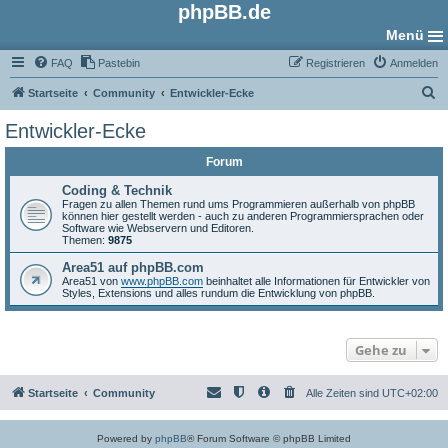
phpBB.de
Menü
FAQ
Pastebin
Registrieren
Anmelden
S
Startseite
Community
Entwickler-Ecke
u
Entwickler-Ecke
c
Forum
h
e
Coding & Technik
Fragen zu allen Themen rund ums Programmieren außerhalb von phpBB
können hier gestellt werden - auch zu anderen Programmiersprachen oder
Software wie Webservern und Editoren.
Themen:
9875
Area51 auf phpBB.com
Area51 von
www.phpBB.com
beinhaltet alle Informationen für Entwickler von
Styles, Extensions und alles rundum die Entwicklung von phpBB.
Gehe zu
Startseite
Community
Alle Zeiten sind
UTC+02:00
Powered by
phpBB
® Forum Software © phpBB Limited