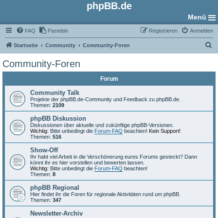
phpBB.de
Menü
FAQ
Pastebin
Registrieren
Anmelden
S
Startseite
Community
Community-Foren
u
Community-Foren
c
Forum
h
e
Community Talk
Projekte der phpBB.de-Community und Feedback zu phpBB.de.
Themen:
2109
phpBB Diskussion
Diskussionen über aktuelle und zukünftige phpBB-Versionen.
Wichtig:
Bitte unbedingt die
Forum-FAQ
beachten!
Kein Support!
Themen:
516
Show-Off
Ihr habt viel Arbeit in die Verschönerung eures Forums gesteckt? Dann
könnt ihr es hier vorstellen und bewerten lassen.
Wichtig:
Bitte unbedingt die
Forum-FAQ
beachten!
Themen:
8
phpBB Regional
Hier findet ihr die Foren für regionale Aktivitäten rund um phpBB.
Themen:
347
Newsletter-Archiv