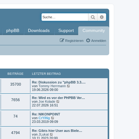
Suche
Erweiterte Such
phpBB
Downloads
Support
Community
Registrieren
Anmelden
BEITRÄGE
LETZTER BEITRAG
L
Re: Diskussion zu "phpBB 3.3.…
B
35700
e
N
von
Tommy Herrmann
t
e
19.06.2026 09:00
e
z
u
t
e
L
Re: Wird es vor der PHPBB Ver…
B
7656
i
e
s
e
N
von
Joe Kolade
r
t
t
e
22.07.2026 16:51
e
t
B
e
z
u
e
r
t
e
L
Re: NIKONPOINT
i
i
B
B
74
r
e
s
e
N
von
CrYiNg
t
e
r
t
t
e
23.03.2019 09:09
r
i
t
B
e
e
ä
z
u
a
t
e
r
t
e
g
L
r
Re: Gibts hier User aus Biele…
i
B
r
i
B
g
4794
e
s
e
N
a
von
JLukat
t
e
r
t
t
e
g
10.11.2023 20:00
r
i