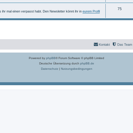
n
m
h
T
75
e
e
ls ihr mal einen verpasst habt. Den Newsletter könnt ihr in
eurem Profil
h
n
m
e
e
m
n
e
Kontakt
Das Team
n
Powered by
phpBB
® Forum Software © phpBB Limited
Deutsche Übersetzung durch
phpBB.de
Datenschutz
|
Nutzungsbedingungen