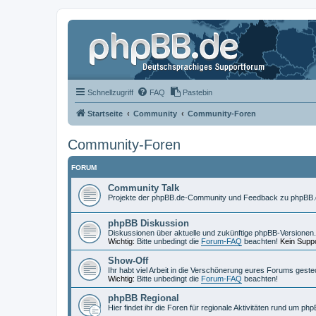
Schnellzugriff
FAQ
Pastebin
Startseite
Community
Community-Foren
Community-Foren
FORUM
Community Talk
Projekte der phpBB.de-Community und Feedback zu phpBB.
phpBB Diskussion
Diskussionen über aktuelle und zukünftige phpBB-Versionen.
Wichtig:
Bitte unbedingt die
Forum-FAQ
beachten!
Kein Suppo
Show-Off
Ihr habt viel Arbeit in die Verschönerung eures Forums geste
Wichtig:
Bitte unbedingt die
Forum-FAQ
beachten!
phpBB Regional
Hier findet ihr die Foren für regionale Aktivitäten rund um php