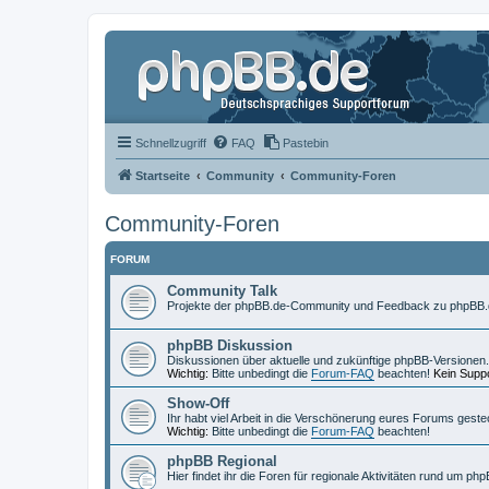
Schnellzugriff
FAQ
Pastebin
Startseite
Community
Community-Foren
Community-Foren
FORUM
Community Talk
Projekte der phpBB.de-Community und Feedback zu phpBB.
phpBB Diskussion
Diskussionen über aktuelle und zukünftige phpBB-Versionen.
Wichtig:
Bitte unbedingt die
Forum-FAQ
beachten!
Kein Suppo
Show-Off
Ihr habt viel Arbeit in die Verschönerung eures Forums geste
Wichtig:
Bitte unbedingt die
Forum-FAQ
beachten!
phpBB Regional
Hier findet ihr die Foren für regionale Aktivitäten rund um php