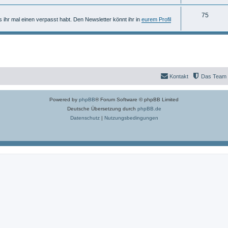
n
m
h
T
75
e
e
ls ihr mal einen verpasst habt. Den Newsletter könnt ihr in
eurem Profil
h
n
m
e
e
m
n
e
Kontakt
Das Team
n
Powered by
phpBB
® Forum Software © phpBB Limited
Deutsche Übersetzung durch
phpBB.de
Datenschutz
|
Nutzungsbedingungen