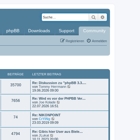
Suche
Erweiterte Such
phpBB
Downloads
Support
Community
Registrieren
Anmelden
BEITRÄGE
LETZTER BEITRAG
L
Re: Diskussion zu "phpBB 3.3.…
B
35700
e
N
von
Tommy Herrmann
t
e
19.06.2026 09:00
e
z
u
t
e
L
Re: Wird es vor der PHPBB Ver…
B
7656
i
e
s
e
N
von
Joe Kolade
r
t
t
e
22.07.2026 16:51
e
t
B
e
z
u
e
r
t
e
L
Re: NIKONPOINT
i
i
B
B
74
r
e
s
e
N
von
CrYiNg
t
e
r
t
t
e
23.03.2019 09:09
r
i
t
B
e
e
ä
z
u
a
t
e
r
t
e
g
L
r
Re: Gibts hier User aus Biele…
i
B
r
i
B
g
4794
e
s
e
N
a
von
JLukat
t
e
r
t
t
e
g
10.11.2023 20:00
r
i