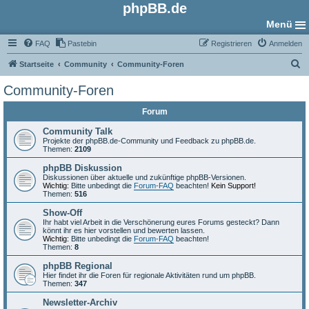
phpBB.de
Menü
FAQ
Pastebin
Registrieren
Anmelden
S
Startseite
Community
Community-Foren
u
Community-Foren
c
Forum
h
e
Community Talk
Projekte der phpBB.de-Community und Feedback zu phpBB.de.
Themen:
2109
phpBB Diskussion
Diskussionen über aktuelle und zukünftige phpBB-Versionen.
Wichtig:
Bitte unbedingt die
Forum-FAQ
beachten!
Kein Support!
Themen:
516
Show-Off
Ihr habt viel Arbeit in die Verschönerung eures Forums gesteckt? Dann
könnt ihr es hier vorstellen und bewerten lassen.
Wichtig:
Bitte unbedingt die
Forum-FAQ
beachten!
Themen:
8
phpBB Regional
Hier findet ihr die Foren für regionale Aktivitäten rund um phpBB.
Themen:
347
Newsletter-Archiv