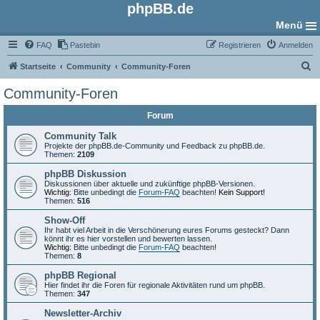
phpBB.de
Menü
FAQ
Pastebin
Registrieren
Anmelden
S
Startseite
Community
Community-Foren
u
Community-Foren
c
Forum
h
e
Community Talk
Projekte der phpBB.de-Community und Feedback zu phpBB.de.
Themen:
2109
phpBB Diskussion
Diskussionen über aktuelle und zukünftige phpBB-Versionen.
Wichtig:
Bitte unbedingt die
Forum-FAQ
beachten!
Kein Support!
Themen:
516
Show-Off
Ihr habt viel Arbeit in die Verschönerung eures Forums gesteckt? Dann
könnt ihr es hier vorstellen und bewerten lassen.
Wichtig:
Bitte unbedingt die
Forum-FAQ
beachten!
Themen:
8
phpBB Regional
Hier findet ihr die Foren für regionale Aktivitäten rund um phpBB.
Themen:
347
Newsletter-Archiv