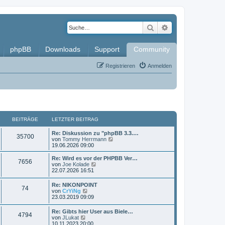
Suche
Erweiterte Such
phpBB
Downloads
Support
Community
Registrieren
Anmelden
BEITRÄGE
LETZTER BEITRAG
L
Re: Diskussion zu "phpBB 3.3.…
B
35700
e
N
von
Tommy Herrmann
t
e
19.06.2026 09:00
e
z
u
t
e
L
Re: Wird es vor der PHPBB Ver…
B
7656
i
e
s
e
N
von
Joe Kolade
r
t
t
e
22.07.2026 16:51
e
t
B
e
z
u
e
r
t
e
L
Re: NIKONPOINT
i
i
B
B
74
r
e
s
e
N
von
CrYiNg
t
e
r
t
t
e
23.03.2019 09:09
r
i
t
B
e
e
ä
z
u
a
t
e
r
t
e
g
L
r
Re: Gibts hier User aus Biele…
i
B
r
i
B
g
4794
e
s
e
N
a
von
JLukat
t
e
r
t
t
e
g
10.11.2023 20:00
r
i