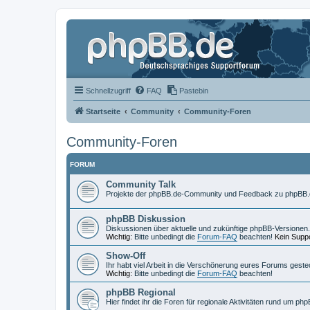
Schnellzugriff
FAQ
Pastebin
Startseite
Community
Community-Foren
Community-Foren
FORUM
Community Talk
Projekte der phpBB.de-Community und Feedback zu phpBB.
phpBB Diskussion
Diskussionen über aktuelle und zukünftige phpBB-Versionen.
Wichtig:
Bitte unbedingt die
Forum-FAQ
beachten!
Kein Suppo
Show-Off
Ihr habt viel Arbeit in die Verschönerung eures Forums geste
Wichtig:
Bitte unbedingt die
Forum-FAQ
beachten!
phpBB Regional
Hier findet ihr die Foren für regionale Aktivitäten rund um php