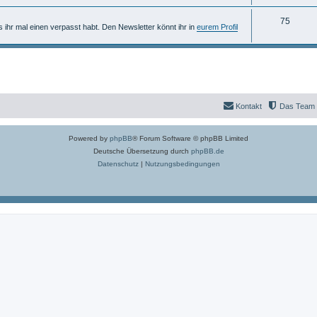
n
m
h
T
75
e
e
ls ihr mal einen verpasst habt. Den Newsletter könnt ihr in
eurem Profil
h
n
m
e
e
m
n
e
Kontakt
Das Team
n
Powered by
phpBB
® Forum Software © phpBB Limited
Deutsche Übersetzung durch
phpBB.de
Datenschutz
|
Nutzungsbedingungen