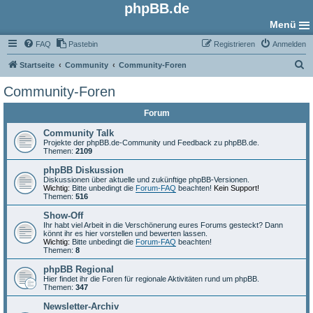
phpBB.de
Menü
FAQ
Pastebin
Registrieren
Anmelden
S
Startseite
Community
Community-Foren
u
Community-Foren
c
Forum
h
e
Community Talk
Projekte der phpBB.de-Community und Feedback zu phpBB.de.
Themen:
2109
phpBB Diskussion
Diskussionen über aktuelle und zukünftige phpBB-Versionen.
Wichtig:
Bitte unbedingt die
Forum-FAQ
beachten!
Kein Support!
Themen:
516
Show-Off
Ihr habt viel Arbeit in die Verschönerung eures Forums gesteckt? Dann
könnt ihr es hier vorstellen und bewerten lassen.
Wichtig:
Bitte unbedingt die
Forum-FAQ
beachten!
Themen:
8
phpBB Regional
Hier findet ihr die Foren für regionale Aktivitäten rund um phpBB.
Themen:
347
Newsletter-Archiv