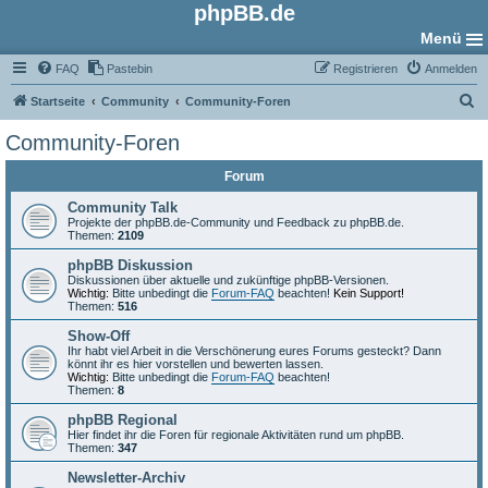
phpBB.de
Menü
FAQ
Pastebin
Registrieren
Anmelden
S
Startseite
Community
Community-Foren
u
Community-Foren
c
Forum
h
e
Community Talk
Projekte der phpBB.de-Community und Feedback zu phpBB.de.
Themen:
2109
phpBB Diskussion
Diskussionen über aktuelle und zukünftige phpBB-Versionen.
Wichtig:
Bitte unbedingt die
Forum-FAQ
beachten!
Kein Support!
Themen:
516
Show-Off
Ihr habt viel Arbeit in die Verschönerung eures Forums gesteckt? Dann
könnt ihr es hier vorstellen und bewerten lassen.
Wichtig:
Bitte unbedingt die
Forum-FAQ
beachten!
Themen:
8
phpBB Regional
Hier findet ihr die Foren für regionale Aktivitäten rund um phpBB.
Themen:
347
Newsletter-Archiv