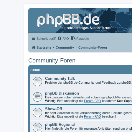
Schnellzugriff
FAQ
Pastebin
Startseite
Community
Community-Foren
Community-Foren
FORUM
Community Talk
Projekte der phpBB.de-Community und Feedback zu phpBB.
phpBB Diskussion
Diskussionen über aktuelle und zukünftige phpBB-Versionen.
Wichtig:
Bitte unbedingt die
Forum-FAQ
beachten!
Kein Suppo
Show-Off
Ihr habt viel Arbeit in die Verschönerung eures Forums geste
Wichtig:
Bitte unbedingt die
Forum-FAQ
beachten!
phpBB Regional
Hier findet ihr die Foren für regionale Aktivitäten rund um php