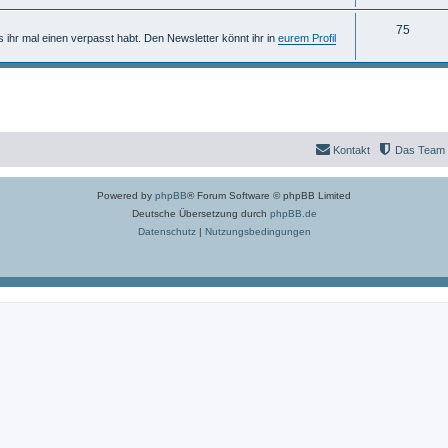
n
m
h
T
75
e
e
ls ihr mal einen verpasst habt. Den Newsletter könnt ihr in
eurem Profil
h
n
m
e
e
m
n
e
Kontakt
Das Team
n
Powered by
phpBB
® Forum Software © phpBB Limited
Deutsche Übersetzung durch
phpBB.de
Datenschutz
|
Nutzungsbedingungen