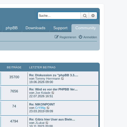
Suche
Erweiterte Such
phpBB
Downloads
Support
Community
Registrieren
Anmelden
BEITRÄGE
LETZTER BEITRAG
L
Re: Diskussion zu "phpBB 3.3.…
B
35700
e
N
von
Tommy Herrmann
t
e
19.06.2026 09:00
e
z
u
t
e
L
Re: Wird es vor der PHPBB Ver…
B
7656
i
e
s
e
N
von
Joe Kolade
r
t
t
e
22.07.2026 16:51
e
t
B
e
z
u
e
r
t
e
L
Re: NIKONPOINT
i
i
B
B
74
r
e
s
e
N
von
CrYiNg
t
e
r
t
t
e
23.03.2019 09:09
r
i
t
B
e
e
ä
z
u
a
t
e
r
t
e
g
L
r
Re: Gibts hier User aus Biele…
i
B
r
i
B
g
4794
e
s
e
N
a
von
JLukat
t
e
r
t
t
e
g
10.11.2023 20:00
r
i