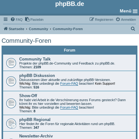
phpBB.de
Menü
FAQ
Pastebin
Registrieren
Anmelden
S
Startseite
Community
Community-Foren
u
Community-Foren
c
Forum
h
e
Community Talk
Projekte der phpBB.de-Community und Feedback zu phpBB.de.
Themen:
2109
phpBB Diskussion
Diskussionen über aktuelle und zukünftige phpBB-Versionen.
Wichtig:
Bitte unbedingt die
Forum-FAQ
beachten!
Kein Support!
Themen:
516
Show-Off
Ihr habt viel Arbeit in die Verschönerung eures Forums gesteckt? Dann
könnt ihr es hier vorstellen und bewerten lassen.
Wichtig:
Bitte unbedingt die
Forum-FAQ
beachten!
Themen:
8
phpBB Regional
Hier findet ihr die Foren für regionale Aktivitäten rund um phpBB.
Themen:
347
Newsletter-Archiv