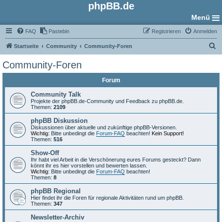
phpBB.de
Menü
FAQ
Pastebin
Registrieren
Anmelden
S
Startseite
Community
Community-Foren
u
Community-Foren
c
Forum
h
e
Community Talk
Projekte der phpBB.de-Community und Feedback zu phpBB.de.
Themen:
2109
phpBB Diskussion
Diskussionen über aktuelle und zukünftige phpBB-Versionen.
Wichtig:
Bitte unbedingt die
Forum-FAQ
beachten!
Kein Support!
Themen:
516
Show-Off
Ihr habt viel Arbeit in die Verschönerung eures Forums gesteckt? Dann
könnt ihr es hier vorstellen und bewerten lassen.
Wichtig:
Bitte unbedingt die
Forum-FAQ
beachten!
Themen:
8
phpBB Regional
Hier findet ihr die Foren für regionale Aktivitäten rund um phpBB.
Themen:
347
Newsletter-Archiv