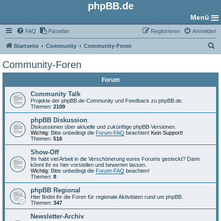
phpBB.de
Menü
FAQ
Pastebin
Registrieren
Anmelden
S
Startseite
Community
Community-Foren
u
Community-Foren
c
Forum
h
e
Community Talk
Projekte der phpBB.de-Community und Feedback zu phpBB.de.
Themen:
2109
phpBB Diskussion
Diskussionen über aktuelle und zukünftige phpBB-Versionen.
Wichtig:
Bitte unbedingt die
Forum-FAQ
beachten!
Kein Support!
Themen:
516
Show-Off
Ihr habt viel Arbeit in die Verschönerung eures Forums gesteckt? Dann
könnt ihr es hier vorstellen und bewerten lassen.
Wichtig:
Bitte unbedingt die
Forum-FAQ
beachten!
Themen:
8
phpBB Regional
Hier findet ihr die Foren für regionale Aktivitäten rund um phpBB.
Themen:
347
Newsletter-Archiv