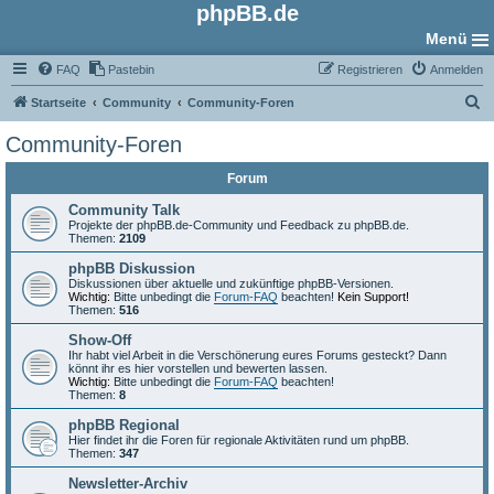
phpBB.de
Menü
FAQ
Pastebin
Registrieren
Anmelden
S
Startseite
Community
Community-Foren
u
Community-Foren
c
Forum
h
e
Community Talk
Projekte der phpBB.de-Community und Feedback zu phpBB.de.
Themen:
2109
phpBB Diskussion
Diskussionen über aktuelle und zukünftige phpBB-Versionen.
Wichtig:
Bitte unbedingt die
Forum-FAQ
beachten!
Kein Support!
Themen:
516
Show-Off
Ihr habt viel Arbeit in die Verschönerung eures Forums gesteckt? Dann
könnt ihr es hier vorstellen und bewerten lassen.
Wichtig:
Bitte unbedingt die
Forum-FAQ
beachten!
Themen:
8
phpBB Regional
Hier findet ihr die Foren für regionale Aktivitäten rund um phpBB.
Themen:
347
Newsletter-Archiv