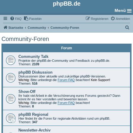
phpBB.de
Menü
FAQ
Pastebin
Registrieren
Anmelden
S
Startseite
Community
Community-Foren
u
Community-Foren
c
Forum
h
e
Community Talk
Projekte der phpBB.de-Community und Feedback zu phpBB.de.
Themen:
2109
phpBB Diskussion
Diskussionen über aktuelle und zukünftige phpBB-Versionen.
Wichtig:
Bitte unbedingt die
Forum-FAQ
beachten!
Kein Support!
Themen:
516
Show-Off
Ihr habt viel Arbeit in die Verschönerung eures Forums gesteckt? Dann
könnt ihr es hier vorstellen und bewerten lassen.
Wichtig:
Bitte unbedingt die
Forum-FAQ
beachten!
Themen:
8
phpBB Regional
Hier findet ihr die Foren für regionale Aktivitäten rund um phpBB.
Themen:
347
Newsletter-Archiv