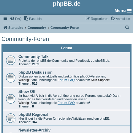
phpBB.de
Menü
FAQ
Pastebin
Registrieren
Anmelden
S
Startseite
Community
Community-Foren
u
Community-Foren
c
Forum
h
e
Community Talk
Projekte der phpBB.de-Community und Feedback zu phpBB.de.
Themen:
2109
phpBB Diskussion
Diskussionen über aktuelle und zukünftige phpBB-Versionen.
Wichtig:
Bitte unbedingt die
Forum-FAQ
beachten!
Kein Support!
Themen:
516
Show-Off
Ihr habt viel Arbeit in die Verschönerung eures Forums gesteckt? Dann
könnt ihr es hier vorstellen und bewerten lassen.
Wichtig:
Bitte unbedingt die
Forum-FAQ
beachten!
Themen:
8
phpBB Regional
Hier findet ihr die Foren für regionale Aktivitäten rund um phpBB.
Themen:
347
Newsletter-Archiv