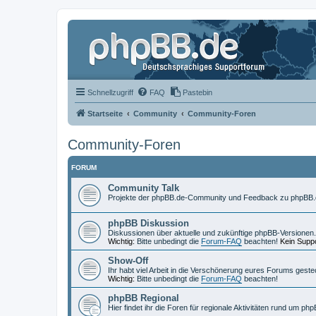
Schnellzugriff
FAQ
Pastebin
Startseite
Community
Community-Foren
Community-Foren
FORUM
Community Talk
Projekte der phpBB.de-Community und Feedback zu phpBB.
phpBB Diskussion
Diskussionen über aktuelle und zukünftige phpBB-Versionen.
Wichtig:
Bitte unbedingt die
Forum-FAQ
beachten!
Kein Suppo
Show-Off
Ihr habt viel Arbeit in die Verschönerung eures Forums geste
Wichtig:
Bitte unbedingt die
Forum-FAQ
beachten!
phpBB Regional
Hier findet ihr die Foren für regionale Aktivitäten rund um php