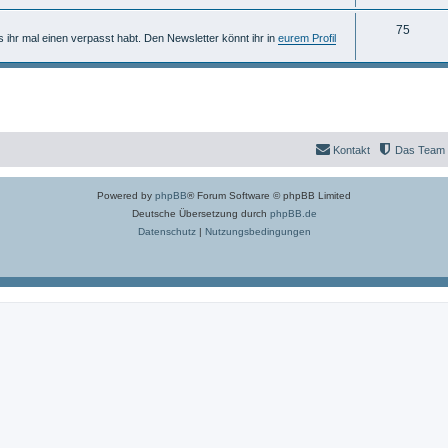
n
m
h
T
75
e
e
ls ihr mal einen verpasst habt. Den Newsletter könnt ihr in
eurem Profil
h
n
m
e
e
m
n
e
Kontakt
Das Team
n
Powered by
phpBB
® Forum Software © phpBB Limited
Deutsche Übersetzung durch
phpBB.de
Datenschutz
|
Nutzungsbedingungen