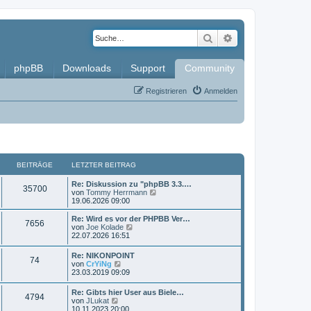
Suche
Erweiterte Such
phpBB
Downloads
Support
Community
Registrieren
Anmelden
BEITRÄGE
LETZTER BEITRAG
L
Re: Diskussion zu "phpBB 3.3.…
B
35700
e
N
von
Tommy Herrmann
t
e
19.06.2026 09:00
e
z
u
t
e
L
Re: Wird es vor der PHPBB Ver…
B
7656
i
e
s
e
N
von
Joe Kolade
r
t
t
e
22.07.2026 16:51
e
t
B
e
z
u
e
r
t
e
L
Re: NIKONPOINT
i
i
B
B
74
r
e
s
e
N
von
CrYiNg
t
e
r
t
t
e
23.03.2019 09:09
r
i
t
B
e
e
ä
z
u
a
t
e
r
t
e
g
L
r
Re: Gibts hier User aus Biele…
i
B
r
i
B
g
4794
e
s
e
N
a
von
JLukat
t
e
r
t
t
e
g
10.11.2023 20:00
r
i