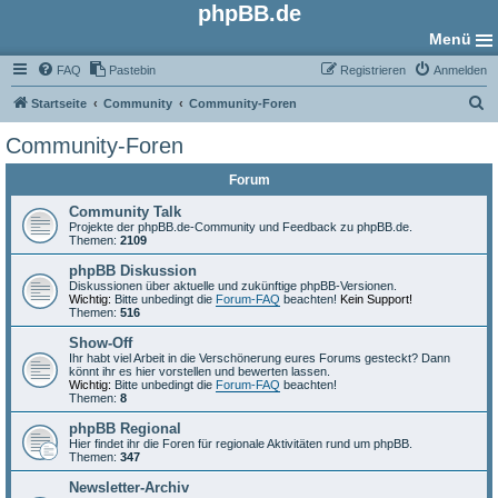
phpBB.de
Menü
FAQ
Pastebin
Registrieren
Anmelden
S
Startseite
Community
Community-Foren
u
Community-Foren
c
Forum
h
e
Community Talk
Projekte der phpBB.de-Community und Feedback zu phpBB.de.
Themen:
2109
phpBB Diskussion
Diskussionen über aktuelle und zukünftige phpBB-Versionen.
Wichtig:
Bitte unbedingt die
Forum-FAQ
beachten!
Kein Support!
Themen:
516
Show-Off
Ihr habt viel Arbeit in die Verschönerung eures Forums gesteckt? Dann
könnt ihr es hier vorstellen und bewerten lassen.
Wichtig:
Bitte unbedingt die
Forum-FAQ
beachten!
Themen:
8
phpBB Regional
Hier findet ihr die Foren für regionale Aktivitäten rund um phpBB.
Themen:
347
Newsletter-Archiv