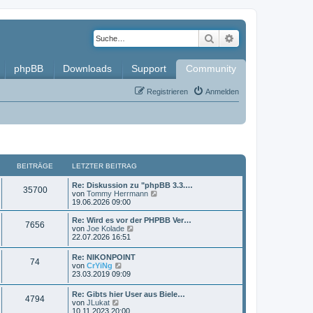
Suche
Erweiterte Such
phpBB
Downloads
Support
Community
Registrieren
Anmelden
BEITRÄGE
LETZTER BEITRAG
L
Re: Diskussion zu "phpBB 3.3.…
B
35700
e
N
von
Tommy Herrmann
t
e
19.06.2026 09:00
e
z
u
t
e
L
Re: Wird es vor der PHPBB Ver…
B
7656
i
e
s
e
N
von
Joe Kolade
r
t
t
e
22.07.2026 16:51
e
t
B
e
z
u
e
r
t
e
L
Re: NIKONPOINT
i
i
B
B
74
r
e
s
e
N
von
CrYiNg
t
e
r
t
t
e
23.03.2019 09:09
r
i
t
B
e
e
ä
z
u
a
t
e
r
t
e
g
L
r
Re: Gibts hier User aus Biele…
i
B
r
i
B
g
4794
e
s
e
N
a
von
JLukat
t
e
r
t
t
e
g
10.11.2023 20:00
r
i