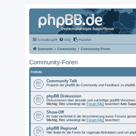
Schnellzugriff
FAQ
Pastebin
Startseite
Community
Community-Foren
Community-Foren
FORUM
Community Talk
Projekte der phpBB.de-Community und Feedback zu phpBB.
phpBB Diskussion
Diskussionen über aktuelle und zukünftige phpBB-Versionen.
Wichtig:
Bitte unbedingt die
Forum-FAQ
beachten!
Kein Suppo
Show-Off
Ihr habt viel Arbeit in die Verschönerung eures Forums geste
Wichtig:
Bitte unbedingt die
Forum-FAQ
beachten!
phpBB Regional
Hier findet ihr die Foren für regionale Aktivitäten rund um php