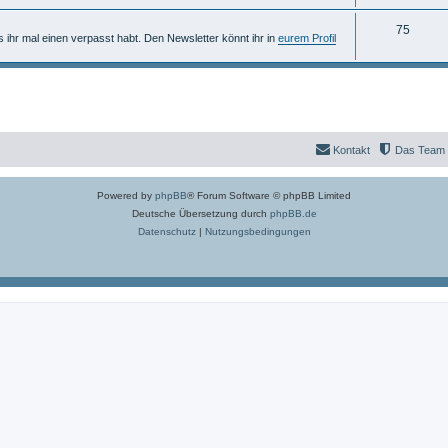
n
m
h
T
75
e
e
ls ihr mal einen verpasst habt. Den Newsletter könnt ihr in
eurem Profil
h
n
m
e
e
m
n
e
Kontakt
Das Team
n
Powered by
phpBB
® Forum Software © phpBB Limited
Deutsche Übersetzung durch
phpBB.de
Datenschutz
|
Nutzungsbedingungen