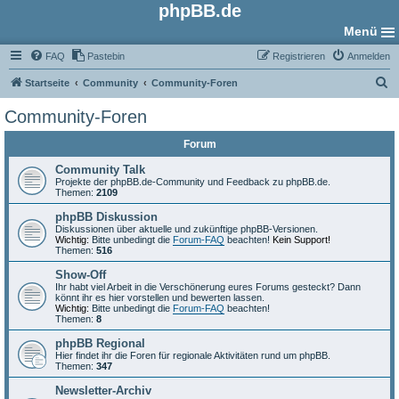
phpBB.de
Menü
FAQ
Pastebin
Registrieren
Anmelden
S
Startseite
Community
Community-Foren
u
Community-Foren
c
Forum
h
e
Community Talk
Projekte der phpBB.de-Community und Feedback zu phpBB.de.
Themen:
2109
phpBB Diskussion
Diskussionen über aktuelle und zukünftige phpBB-Versionen.
Wichtig:
Bitte unbedingt die
Forum-FAQ
beachten!
Kein Support!
Themen:
516
Show-Off
Ihr habt viel Arbeit in die Verschönerung eures Forums gesteckt? Dann
könnt ihr es hier vorstellen und bewerten lassen.
Wichtig:
Bitte unbedingt die
Forum-FAQ
beachten!
Themen:
8
phpBB Regional
Hier findet ihr die Foren für regionale Aktivitäten rund um phpBB.
Themen:
347
Newsletter-Archiv