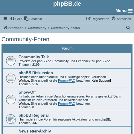
phpBB.de
Menü
FAQ
Pastebin
Registrieren
Anmelden
S
Startseite
Community
Community-Foren
u
Community-Foren
c
Forum
h
e
Community Talk
Projekte der phpBB.de-Community und Feedback zu phpBB.de.
Themen:
2109
phpBB Diskussion
Diskussionen über aktuelle und zukünftige phpBB-Versionen.
Wichtig:
Bitte unbedingt die
Forum-FAQ
beachten!
Kein Support!
Themen:
516
Show-Off
Ihr habt viel Arbeit in die Verschönerung eures Forums gesteckt? Dann
könnt ihr es hier vorstellen und bewerten lassen.
Wichtig:
Bitte unbedingt die
Forum-FAQ
beachten!
Themen:
8
phpBB Regional
Hier findet ihr die Foren für regionale Aktivitäten rund um phpBB.
Themen:
347
Newsletter-Archiv