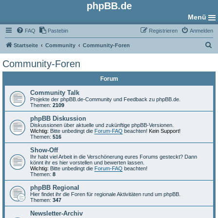
phpBB.de
Menü
FAQ
Pastebin
Registrieren
Anmelden
S
Startseite
Community
Community-Foren
u
Community-Foren
c
Forum
h
e
Community Talk
Projekte der phpBB.de-Community und Feedback zu phpBB.de.
Themen:
2109
phpBB Diskussion
Diskussionen über aktuelle und zukünftige phpBB-Versionen.
Wichtig:
Bitte unbedingt die
Forum-FAQ
beachten!
Kein Support!
Themen:
516
Show-Off
Ihr habt viel Arbeit in die Verschönerung eures Forums gesteckt? Dann
könnt ihr es hier vorstellen und bewerten lassen.
Wichtig:
Bitte unbedingt die
Forum-FAQ
beachten!
Themen:
8
phpBB Regional
Hier findet ihr die Foren für regionale Aktivitäten rund um phpBB.
Themen:
347
Newsletter-Archiv