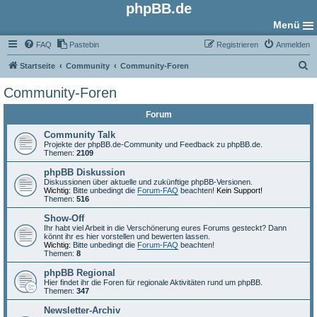
phpBB.de
Menü
FAQ
Pastebin
Registrieren
Anmelden
S
Startseite
Community
Community-Foren
u
Community-Foren
c
Forum
h
e
Community Talk
Projekte der phpBB.de-Community und Feedback zu phpBB.de.
Themen:
2109
phpBB Diskussion
Diskussionen über aktuelle und zukünftige phpBB-Versionen.
Wichtig:
Bitte unbedingt die
Forum-FAQ
beachten!
Kein Support!
Themen:
516
Show-Off
Ihr habt viel Arbeit in die Verschönerung eures Forums gesteckt? Dann
könnt ihr es hier vorstellen und bewerten lassen.
Wichtig:
Bitte unbedingt die
Forum-FAQ
beachten!
Themen:
8
phpBB Regional
Hier findet ihr die Foren für regionale Aktivitäten rund um phpBB.
Themen:
347
Newsletter-Archiv