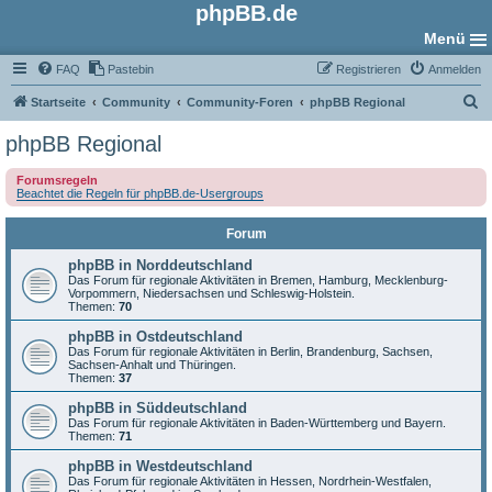
phpBB.de
Menü
FAQ
Pastebin
Registrieren
Anmelden
S
Startseite
Community
Community-Foren
phpBB Regional
u
phpBB Regional
c
Forumsregeln
h
Beachtet die Regeln für phpBB.de-Usergroups
e
Forum
phpBB in Norddeutschland
Das Forum für regionale Aktivitäten in Bremen, Hamburg, Mecklenburg-
Vorpommern, Niedersachsen und Schleswig-Holstein.
Themen:
70
phpBB in Ostdeutschland
Das Forum für regionale Aktivitäten in Berlin, Brandenburg, Sachsen,
Sachsen-Anhalt und Thüringen.
Themen:
37
phpBB in Süddeutschland
Das Forum für regionale Aktivitäten in Baden-Württemberg und Bayern.
Themen:
71
phpBB in Westdeutschland
Das Forum für regionale Aktivitäten in Hessen, Nordrhein-Westfalen,