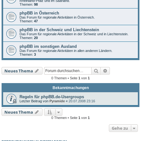
Rheinland-Pfalz und im Saarland.
Themen:
98
phpBB in Österreich
Das Forum für regionale Aktivitäten in Österreich.
Themen:
47
phpBB in der Schweiz und Liechtenstein
Das Forum für regionale Aktivitäten in der Schweiz und in Liechtenstein.
Themen:
20
phpBB im sonstigen Ausland
Das Forum für regionale Aktivitäten in allen anderen Ländern.
Themen:
3
Suche
Erweiterte Such
Neues Thema
0 Themen • Seite
1
von
1
Bekanntmachungen
Regeln für phpBB.de-Usergroups
Letzter Beitrag von
Pyramide
«
20.07.2008 23:16
Neues Thema
0 Themen • Seite
1
von
1
Gehe zu