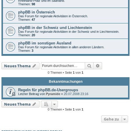
Rheinland-Pfalz und im Saarland.
Themen:
98
phpBB in Österreich
Das Forum für regionale Aktivitäten in Österreich.
Themen:
47
phpBB in der Schweiz und Liechtenstein
Das Forum für regionale Aktivitäten in der Schweiz und in Liechtenstein.
Themen:
20
phpBB im sonstigen Ausland
Das Forum für regionale Aktivitäten in allen anderen Ländern.
Themen:
3
Suche
Erweiterte Such
Neues Thema
0 Themen • Seite
1
von
1
Bekanntmachungen
Regeln für phpBB.de-Usergroups
Letzter Beitrag von
Pyramide
«
20.07.2008 23:16
Neues Thema
0 Themen • Seite
1
von
1
Gehe zu