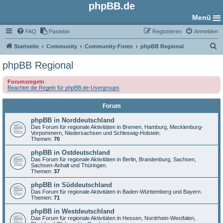
phpBB.de
Menü
FAQ
Pastebin
Registrieren
Anmelden
S
Startseite
Community
Community-Foren
phpBB Regional
u
phpBB Regional
c
Forumsregeln
h
Beachtet die Regeln für phpBB.de-Usergroups
e
Forum
phpBB in Norddeutschland
Das Forum für regionale Aktivitäten in Bremen, Hamburg, Mecklenburg-
Vorpommern, Niedersachsen und Schleswig-Holstein.
Themen:
70
phpBB in Ostdeutschland
Das Forum für regionale Aktivitäten in Berlin, Brandenburg, Sachsen,
Sachsen-Anhalt und Thüringen.
Themen:
37
phpBB in Süddeutschland
Das Forum für regionale Aktivitäten in Baden-Württemberg und Bayern.
Themen:
71
phpBB in Westdeutschland
Das Forum für regionale Aktivitäten in Hessen, Nordrhein-Westfalen,