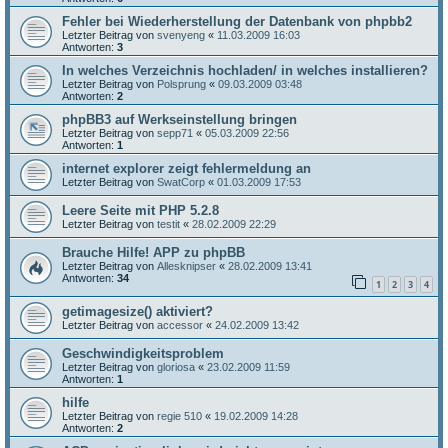
Fehler bei Wiederherstellung der Datenbank von phpbb2
Letzter Beitrag von
svenyeng
«
11.03.2009 16:03
Antworten:
3
In welches Verzeichnis hochladen/ in welches installieren?
Letzter Beitrag von
Polsprung
«
09.03.2009 03:48
Antworten:
2
phpBB3 auf Werkseinstellung bringen
Letzter Beitrag von
sepp71
«
05.03.2009 22:56
Antworten:
1
internet explorer zeigt fehlermeldung an
Letzter Beitrag von
SwatCorp
«
01.03.2009 17:53
Leere Seite mit PHP 5.2.8
Letzter Beitrag von
testit
«
28.02.2009 22:29
Brauche Hilfe! APP zu phpBB
Letzter Beitrag von
Allesknipser
«
28.02.2009 13:41
Antworten:
34
1
2
3
4
getimagesize() aktiviert?
Letzter Beitrag von
accessor
«
24.02.2009 13:42
Geschwindigkeitsproblem
Letzter Beitrag von
gloriosa
«
23.02.2009 11:59
Antworten:
1
hilfe
Letzter Beitrag von
regie 510
«
19.02.2009 14:28
Antworten:
2