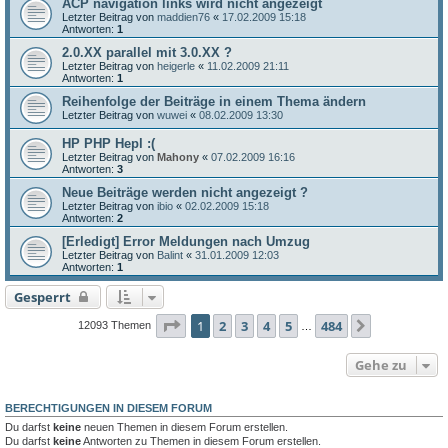
ACP navigation links wird nicht angezeigt
Letzter Beitrag von
maddien76
«
17.02.2009 15:18
Antworten:
1
2.0.XX parallel mit 3.0.XX ?
Letzter Beitrag von
heigerle
«
11.02.2009 21:11
Antworten:
1
Reihenfolge der Beiträge in einem Thema ändern
Letzter Beitrag von
wuwei
«
08.02.2009 13:30
HP PHP Hepl :(
Letzter Beitrag von
Mahony
«
07.02.2009 16:16
Antworten:
3
Neue Beiträge werden nicht angezeigt ?
Letzter Beitrag von
ibio
«
02.02.2009 15:18
Antworten:
2
[Erledigt] Error Meldungen nach Umzug
Letzter Beitrag von
Balint
«
31.01.2009 12:03
Antworten:
1
Gesperrt
Seite
1
von
484
1
2
3
4
5
484
Nächste
12093 Themen
…
Gehe zu
BERECHTIGUNGEN IN DIESEM FORUM
Du darfst
keine
neuen Themen in diesem Forum erstellen.
Du darfst
keine
Antworten zu Themen in diesem Forum erstellen.