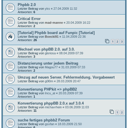
Phpbb 2.0
Letzter Beitrag von
yks
«
27.04.2009 11:32
Antworten:
6
Critical Error
Letzter Beitrag von
mad-manne
«
20.04.2009 16:22
Antworten:
2
[Tutorial] Phpbb board auf Funpic [Tutorial]
Letzter Beitrag von
Boecki91
«
11.04.2009 22:36
Antworten:
26
1
2
3
Wechsel von phpBB 2.0. auf 3.0.
Letzter Beitrag von
gloriosa
«
08.04.2009 07:39
Antworten:
3
Distanzierung unter jedem Beitrag
Letzter Beitrag von
Magou77
«
31.03.2009 07:33
Antworten:
2
Umzug auf neuen Server. Fehlermeldung. Vorgabewert
Letzter Beitrag von
g0l0m
«
28.03.2009 20:47
Konvertierung PHPkit => phpBB2
Letzter Beitrag von
Incu_at
«
20.03.2009 07:39
Antworten:
1
Konvertierung phppBB 2.0.x auf 3.0.4
Letzter Beitrag von
michavrhein
«
03.06.2009 11:03
Antworten:
11
1
2
suche fertiges phpbb2 Forum
Letzter Beitrag von
gsxfan
«
18.03.2009 21:50
Antworten:
6