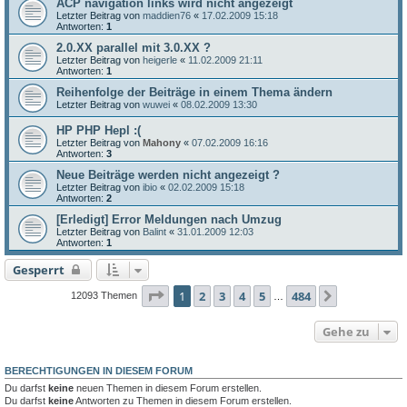
ACP navigation links wird nicht angezeigt
Letzter Beitrag von
maddien76
«
17.02.2009 15:18
Antworten:
1
2.0.XX parallel mit 3.0.XX ?
Letzter Beitrag von
heigerle
«
11.02.2009 21:11
Antworten:
1
Reihenfolge der Beiträge in einem Thema ändern
Letzter Beitrag von
wuwei
«
08.02.2009 13:30
HP PHP Hepl :(
Letzter Beitrag von
Mahony
«
07.02.2009 16:16
Antworten:
3
Neue Beiträge werden nicht angezeigt ?
Letzter Beitrag von
ibio
«
02.02.2009 15:18
Antworten:
2
[Erledigt] Error Meldungen nach Umzug
Letzter Beitrag von
Balint
«
31.01.2009 12:03
Antworten:
1
Gesperrt
Seite
1
von
484
1
2
3
4
5
484
Nächste
12093 Themen
…
Gehe zu
BERECHTIGUNGEN IN DIESEM FORUM
Du darfst
keine
neuen Themen in diesem Forum erstellen.
Du darfst
keine
Antworten zu Themen in diesem Forum erstellen.