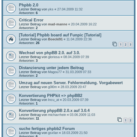
Phpbb 2.0
Letzter Beitrag von
yks
«
27.04.2009 11:32
Antworten:
6
Critical Error
Letzter Beitrag von
mad-manne
«
20.04.2009 16:22
Antworten:
2
[Tutorial] Phpbb board auf Funpic [Tutorial]
Letzter Beitrag von
Boecki91
«
11.04.2009 22:36
Antworten:
26
1
2
3
Wechsel von phpBB 2.0. auf 3.0.
Letzter Beitrag von
gloriosa
«
08.04.2009 07:39
Antworten:
3
Distanzierung unter jedem Beitrag
Letzter Beitrag von
Magou77
«
31.03.2009 07:33
Antworten:
2
Umzug auf neuen Server. Fehlermeldung. Vorgabewert
Letzter Beitrag von
g0l0m
«
28.03.2009 20:47
Konvertierung PHPkit => phpBB2
Letzter Beitrag von
Incu_at
«
20.03.2009 07:39
Antworten:
1
Konvertierung phppBB 2.0.x auf 3.0.4
Letzter Beitrag von
michavrhein
«
03.06.2009 11:03
Antworten:
11
1
2
suche fertiges phpbb2 Forum
Letzter Beitrag von
gsxfan
«
18.03.2009 21:50
Antworten:
6