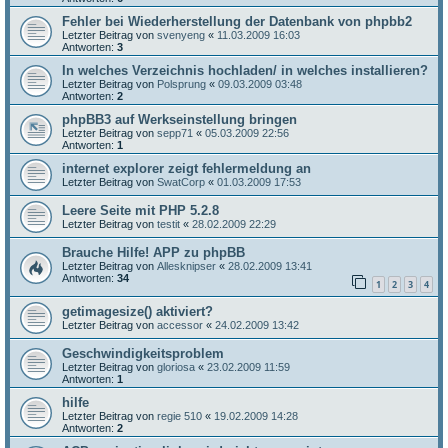
Fehler bei Wiederherstellung der Datenbank von phpbb2
Letzter Beitrag von
svenyeng
«
11.03.2009 16:03
Antworten:
3
In welches Verzeichnis hochladen/ in welches installieren?
Letzter Beitrag von
Polsprung
«
09.03.2009 03:48
Antworten:
2
phpBB3 auf Werkseinstellung bringen
Letzter Beitrag von
sepp71
«
05.03.2009 22:56
Antworten:
1
internet explorer zeigt fehlermeldung an
Letzter Beitrag von
SwatCorp
«
01.03.2009 17:53
Leere Seite mit PHP 5.2.8
Letzter Beitrag von
testit
«
28.02.2009 22:29
Brauche Hilfe! APP zu phpBB
Letzter Beitrag von
Allesknipser
«
28.02.2009 13:41
Antworten:
34
1
2
3
4
getimagesize() aktiviert?
Letzter Beitrag von
accessor
«
24.02.2009 13:42
Geschwindigkeitsproblem
Letzter Beitrag von
gloriosa
«
23.02.2009 11:59
Antworten:
1
hilfe
Letzter Beitrag von
regie 510
«
19.02.2009 14:28
Antworten:
2