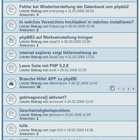
Fehler bei Wiederherstellung der Datenbank von phpbb2
Letzter Beitrag von
svenyeng
«
11.03.2009 16:03
Antworten:
3
In welches Verzeichnis hochladen/ in welches installieren?
Letzter Beitrag von
Polsprung
«
09.03.2009 03:48
Antworten:
2
phpBB3 auf Werkseinstellung bringen
Letzter Beitrag von
sepp71
«
05.03.2009 22:56
Antworten:
1
internet explorer zeigt fehlermeldung an
Letzter Beitrag von
SwatCorp
«
01.03.2009 17:53
Leere Seite mit PHP 5.2.8
Letzter Beitrag von
testit
«
28.02.2009 22:29
Brauche Hilfe! APP zu phpBB
Letzter Beitrag von
Allesknipser
«
28.02.2009 13:41
Antworten:
34
1
2
3
4
getimagesize() aktiviert?
Letzter Beitrag von
accessor
«
24.02.2009 13:42
Geschwindigkeitsproblem
Letzter Beitrag von
gloriosa
«
23.02.2009 11:59
Antworten:
1
hilfe
Letzter Beitrag von
regie 510
«
19.02.2009 14:28
Antworten:
2