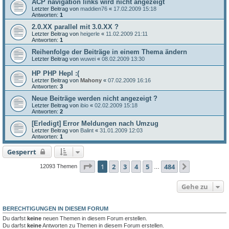
ACP navigation links wird nicht angezeigt
Letzter Beitrag von
maddien76
«
17.02.2009 15:18
Antworten:
1
2.0.XX parallel mit 3.0.XX ?
Letzter Beitrag von
heigerle
«
11.02.2009 21:11
Antworten:
1
Reihenfolge der Beiträge in einem Thema ändern
Letzter Beitrag von
wuwei
«
08.02.2009 13:30
HP PHP Hepl :(
Letzter Beitrag von
Mahony
«
07.02.2009 16:16
Antworten:
3
Neue Beiträge werden nicht angezeigt ?
Letzter Beitrag von
ibio
«
02.02.2009 15:18
Antworten:
2
[Erledigt] Error Meldungen nach Umzug
Letzter Beitrag von
Balint
«
31.01.2009 12:03
Antworten:
1
Gesperrt
Seite
1
von
484
1
2
3
4
5
484
Nächste
12093 Themen
…
Gehe zu
BERECHTIGUNGEN IN DIESEM FORUM
Du darfst
keine
neuen Themen in diesem Forum erstellen.
Du darfst
keine
Antworten zu Themen in diesem Forum erstellen.