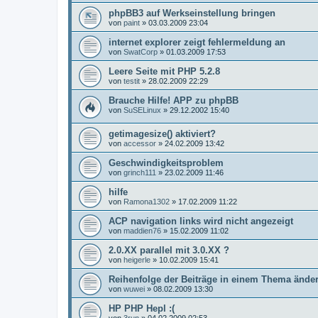
phpBB3 auf Werkseinstellung bringen
von
paint
»
03.03.2009 23:04
internet explorer zeigt fehlermeldung an
von
SwatCorp
»
01.03.2009 17:53
Leere Seite mit PHP 5.2.8
von
testit
»
28.02.2009 22:29
Brauche Hilfe! APP zu phpBB
von
SuSELinux
»
29.12.2002 15:40
getimagesize() aktiviert?
von
accessor
»
24.02.2009 13:42
Geschwindigkeitsproblem
von
grinch111
»
23.02.2009 11:46
hilfe
von
Ramona1302
»
17.02.2009 11:22
ACP navigation links wird nicht angezeigt
von
maddien76
»
15.02.2009 11:02
2.0.XX parallel mit 3.0.XX ?
von
heigerle
»
10.02.2009 15:41
Reihenfolge der Beiträge in einem Thema ände
von
wuwei
»
08.02.2009 13:30
HP PHP Hepl :(
von
3run
»
04.02.2009 02:53