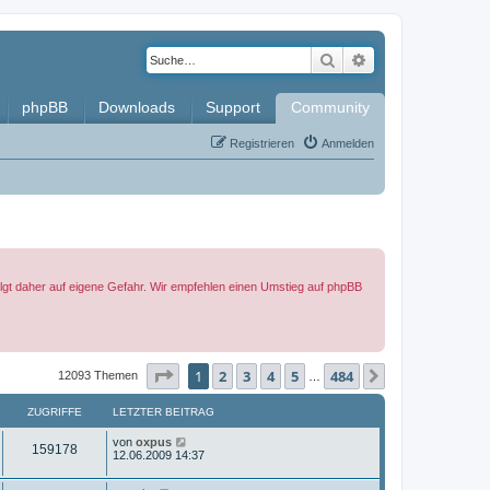
Suche
Erweiterte Such
phpBB
Downloads
Support
Community
Registrieren
Anmelden
folgt daher auf eigene Gefahr. Wir empfehlen einen Umstieg auf phpBB
Seite
1
von
484
1
2
3
4
5
484
Nächste
12093 Themen
…
ZUGRIFFE
LETZTER BEITRAG
L
von
oxpus
Z
159178
e
12.06.2009 14:37
t
u
z