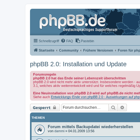
Schnellzugriff
FAQ
Pastebin
Startseite
Community
Frühere Versionen
Foren für ph
phpBB 2.0: Installation und Update
Forumsregeln
phpBB 2.0 hat das Ende seiner Lebenszeit überschritten
phpBB 2.0 wird nicht mehr aktiv unterstützt. Insbesondere werden - au
3.1, welches aktiv weiterentwickelt wird und für welches regelmäßig U
Eine Neuinstallation von phpBB 2.0 wird auf phpBB.de nicht meh
Siehe auch
Entwicklungs-Ende von phpBB 2.0 - Auswirkungen auf ph
Suche
Erweit
Gesperrt
THEMEN
Forum mittels Backupdatei wiederherstellen
von
dammi
»
04.01.2009 13:56