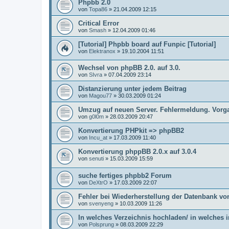
Phpbb 2.0
von
Topa86
»
21.04.2009 12:15
Critical Error
von
Smash
»
12.04.2009 01:46
[Tutorial] Phpbb board auf Funpic [Tutorial]
von
Elektranox
»
19.10.2004 11:51
Wechsel von phpBB 2.0. auf 3.0.
von
SIvra
»
07.04.2009 23:14
Distanzierung unter jedem Beitrag
von
Magou77
»
30.03.2009 01:24
Umzug auf neuen Server. Fehlermeldung. Vorg
von
g0l0m
»
28.03.2009 20:47
Konvertierung PHPkit => phpBB2
von
Incu_at
»
17.03.2009 11:40
Konvertierung phppBB 2.0.x auf 3.0.4
von
senuti
»
15.03.2009 15:59
suche fertiges phpbb2 Forum
von
DeXtrO
»
17.03.2009 22:07
Fehler bei Wiederherstellung der Datenbank v
von
svenyeng
»
10.03.2009 11:26
In welches Verzeichnis hochladen/ in welches i
von
Polsprung
»
08.03.2009 22:29