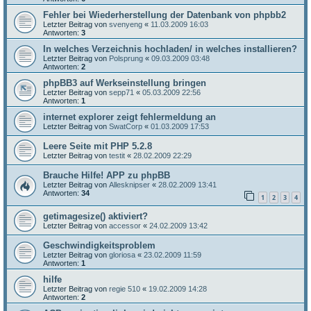
Fehler bei Wiederherstellung der Datenbank von phpbb2
Letzter Beitrag von
svenyeng
«
11.03.2009 16:03
Antworten:
3
In welches Verzeichnis hochladen/ in welches installieren?
Letzter Beitrag von
Polsprung
«
09.03.2009 03:48
Antworten:
2
phpBB3 auf Werkseinstellung bringen
Letzter Beitrag von
sepp71
«
05.03.2009 22:56
Antworten:
1
internet explorer zeigt fehlermeldung an
Letzter Beitrag von
SwatCorp
«
01.03.2009 17:53
Leere Seite mit PHP 5.2.8
Letzter Beitrag von
testit
«
28.02.2009 22:29
Brauche Hilfe! APP zu phpBB
Letzter Beitrag von
Allesknipser
«
28.02.2009 13:41
Antworten:
34
1
2
3
4
getimagesize() aktiviert?
Letzter Beitrag von
accessor
«
24.02.2009 13:42
Geschwindigkeitsproblem
Letzter Beitrag von
gloriosa
«
23.02.2009 11:59
Antworten:
1
hilfe
Letzter Beitrag von
regie 510
«
19.02.2009 14:28
Antworten:
2