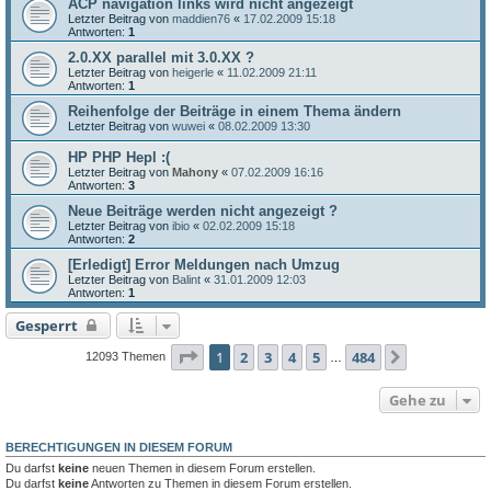
ACP navigation links wird nicht angezeigt
Letzter Beitrag von
maddien76
«
17.02.2009 15:18
Antworten:
1
2.0.XX parallel mit 3.0.XX ?
Letzter Beitrag von
heigerle
«
11.02.2009 21:11
Antworten:
1
Reihenfolge der Beiträge in einem Thema ändern
Letzter Beitrag von
wuwei
«
08.02.2009 13:30
HP PHP Hepl :(
Letzter Beitrag von
Mahony
«
07.02.2009 16:16
Antworten:
3
Neue Beiträge werden nicht angezeigt ?
Letzter Beitrag von
ibio
«
02.02.2009 15:18
Antworten:
2
[Erledigt] Error Meldungen nach Umzug
Letzter Beitrag von
Balint
«
31.01.2009 12:03
Antworten:
1
Gesperrt
Seite
1
von
484
1
2
3
4
5
484
Nächste
12093 Themen
…
Gehe zu
BERECHTIGUNGEN IN DIESEM FORUM
Du darfst
keine
neuen Themen in diesem Forum erstellen.
Du darfst
keine
Antworten zu Themen in diesem Forum erstellen.