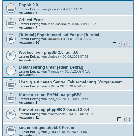
Phpbb 2.0
Letzter Beitrag von
yks
«
27.04.2009 11:32
Antworten:
6
Critical Error
Letzter Beitrag von
mad-manne
«
20.04.2009 16:22
Antworten:
2
[Tutorial] Phpbb board auf Funpic [Tutorial]
Letzter Beitrag von
Boecki91
«
11.04.2009 22:36
Antworten:
26
1
2
3
Wechsel von phpBB 2.0. auf 3.0.
Letzter Beitrag von
gloriosa
«
08.04.2009 07:39
Antworten:
3
Distanzierung unter jedem Beitrag
Letzter Beitrag von
Magou77
«
31.03.2009 07:33
Antworten:
2
Umzug auf neuen Server. Fehlermeldung. Vorgabewert
Letzter Beitrag von
g0l0m
«
28.03.2009 20:47
Konvertierung PHPkit => phpBB2
Letzter Beitrag von
Incu_at
«
20.03.2009 07:39
Antworten:
1
Konvertierung phppBB 2.0.x auf 3.0.4
Letzter Beitrag von
michavrhein
«
03.06.2009 11:03
Antworten:
11
1
2
suche fertiges phpbb2 Forum
Letzter Beitrag von
gsxfan
«
18.03.2009 21:50
Antworten:
6