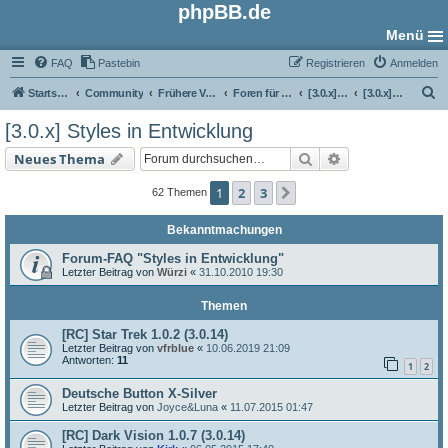
phpBB.de
Menü
FAQ
Pastebin
Registrieren
Anmelden
S
Startseite
Community
Frühere Versionen
Foren für phpBB 3.0
[3.0.x] Style-Foren
[3.0.x] Styles in Entwicklung
u
[3.0.x] Styles in Entwicklung
c
Suche
Erweiterte Such
Neues Thema
h
e
1
2
3
Nächste
62 Themen
Bekanntmachungen
Forum-FAQ "Styles in Entwicklung"
Letzter Beitrag von
Würzi
«
31.10.2010 19:30
Themen
[RC] Star Trek 1.0.2 (3.0.14)
Letzter Beitrag von
vfrblue
«
10.06.2019 21:09
Antworten:
11
1
2
Deutsche Button X-Silver
Letzter Beitrag von
Joyce&Luna
«
11.07.2015 01:47
[RC] Dark Vision 1.0.7 (3.0.14)