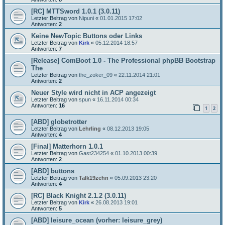
[RC] MTTSword 1.0.1 (3.0.11)
Letzter Beitrag von
Nipuni
«
01.01.2015 17:02
Antworten:
2
Keine NewTopic Buttons oder Links
Letzter Beitrag von
Kirk
«
05.12.2014 18:57
Antworten:
7
[Release] ComBoot 1.0 - The Professional phpBB Bootstrap
The
Letzter Beitrag von
the_zoker_09
«
22.11.2014 21:01
Antworten:
2
Neuer Style wird nicht in ACP angezeigt
Letzter Beitrag von
spun
«
16.11.2014 00:34
Antworten:
16
1
2
[ABD] globetrotter
Letzter Beitrag von
Lehrling
«
08.12.2013 19:05
Antworten:
4
[Final] Matterhorn 1.0.1
Letzter Beitrag von
Gast234254
«
01.10.2013 00:39
Antworten:
2
[ABD] buttons
Letzter Beitrag von
Talk19zehn
«
05.09.2013 23:20
Antworten:
4
[RC] Black Knight 2.1.2 (3.0.11)
Letzter Beitrag von
Kirk
«
26.08.2013 19:01
Antworten:
5
[ABD] leisure_ocean (vorher: leisure_grey)