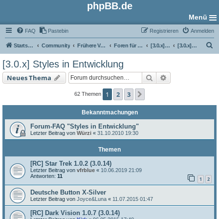
phpBB.de
Menü
FAQ
Pastebin
Registrieren
Anmelden
S
Startseite
Community
Frühere Versionen
Foren für phpBB 3.0
[3.0.x] Style-Foren
[3.0.x] Styles in Entwicklung
u
[3.0.x] Styles in Entwicklung
c
Suche
Erweiterte Such
Neues Thema
h
e
1
2
3
Nächste
62 Themen
Bekanntmachungen
Forum-FAQ "Styles in Entwicklung"
Letzter Beitrag von
Würzi
«
31.10.2010 19:30
Themen
[RC] Star Trek 1.0.2 (3.0.14)
Letzter Beitrag von
vfrblue
«
10.06.2019 21:09
Antworten:
11
1
2
Deutsche Button X-Silver
Letzter Beitrag von
Joyce&Luna
«
11.07.2015 01:47
[RC] Dark Vision 1.0.7 (3.0.14)