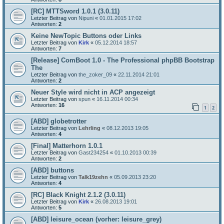
[RC] MTTSword 1.0.1 (3.0.11)
Letzter Beitrag von
Nipuni
«
01.01.2015 17:02
Antworten:
2
Keine NewTopic Buttons oder Links
Letzter Beitrag von
Kirk
«
05.12.2014 18:57
Antworten:
7
[Release] ComBoot 1.0 - The Professional phpBB Bootstrap
The
Letzter Beitrag von
the_zoker_09
«
22.11.2014 21:01
Antworten:
2
Neuer Style wird nicht in ACP angezeigt
Letzter Beitrag von
spun
«
16.11.2014 00:34
Antworten:
16
1
2
[ABD] globetrotter
Letzter Beitrag von
Lehrling
«
08.12.2013 19:05
Antworten:
4
[Final] Matterhorn 1.0.1
Letzter Beitrag von
Gast234254
«
01.10.2013 00:39
Antworten:
2
[ABD] buttons
Letzter Beitrag von
Talk19zehn
«
05.09.2013 23:20
Antworten:
4
[RC] Black Knight 2.1.2 (3.0.11)
Letzter Beitrag von
Kirk
«
26.08.2013 19:01
Antworten:
5
[ABD] leisure_ocean (vorher: leisure_grey)