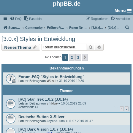
phpBB.de
Menü
FAQ
Pastebin
Registrieren
Anmelden
S
Startseite
Community
Frühere Versionen
Foren für phpBB 3.0
[3.0.x] Style-Foren
[3.0.x] Styles in Entwicklung
u
[3.0.x] Styles in Entwicklung
c
Suche
Erweiterte Such
Neues Thema
h
e
1
2
3
Nächste
62 Themen
Bekanntmachungen
Forum-FAQ "Styles in Entwicklung"
Letzter Beitrag von
Würzi
«
31.10.2010 19:30
Themen
[RC] Star Trek 1.0.2 (3.0.14)
Letzter Beitrag von
vfrblue
«
10.06.2019 21:09
Antworten:
11
1
2
Deutsche Button X-Silver
Letzter Beitrag von
Joyce&Luna
«
11.07.2015 01:47
[RC] Dark Vision 1.0.7 (3.0.14)