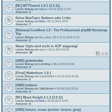
[RC] MTTSword 1.0.1 (3.0.11)
Letzter Beitrag von
Nipuni
«
01.01.2015 17:02
Antworten:
2
Keine NewTopic Buttons oder Links
Letzter Beitrag von
Kirk
«
05.12.2014 18:57
Antworten:
7
[Release] ComBoot 1.0 - The Professional phpBB Bootstrap
The
Letzter Beitrag von
the_zoker_09
«
22.11.2014 21:01
Antworten:
2
Neuer Style wird nicht in ACP angezeigt
Letzter Beitrag von
spun
«
16.11.2014 00:34
Antworten:
16
1
2
[ABD] globetrotter
Letzter Beitrag von
Lehrling
«
08.12.2013 19:05
Antworten:
4
[Final] Matterhorn 1.0.1
Letzter Beitrag von
Gast234254
«
01.10.2013 00:39
Antworten:
2
[ABD] buttons
Letzter Beitrag von
Talk19zehn
«
05.09.2013 23:20
Antworten:
4
[RC] Black Knight 2.1.2 (3.0.11)
Letzter Beitrag von
Kirk
«
26.08.2013 19:01
Antworten:
5
[ABD] leisure_ocean (vorher: leisure_grey)