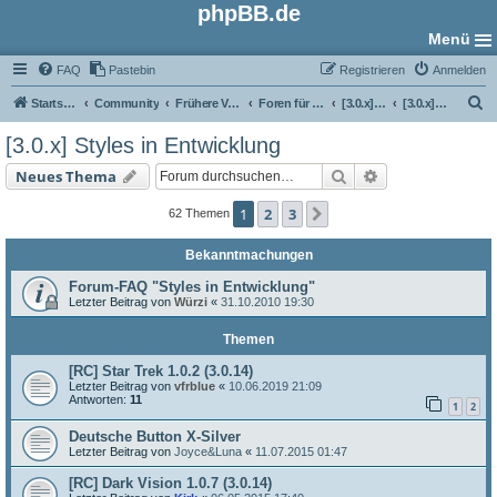
phpBB.de
Menü
FAQ
Pastebin
Registrieren
Anmelden
S
Startseite
Community
Frühere Versionen
Foren für phpBB 3.0
[3.0.x] Style-Foren
[3.0.x] Styles in Entwicklung
u
[3.0.x] Styles in Entwicklung
c
Suche
Erweiterte Such
Neues Thema
h
e
1
2
3
Nächste
62 Themen
Bekanntmachungen
Forum-FAQ "Styles in Entwicklung"
Letzter Beitrag von
Würzi
«
31.10.2010 19:30
Themen
[RC] Star Trek 1.0.2 (3.0.14)
Letzter Beitrag von
vfrblue
«
10.06.2019 21:09
Antworten:
11
1
2
Deutsche Button X-Silver
Letzter Beitrag von
Joyce&Luna
«
11.07.2015 01:47
[RC] Dark Vision 1.0.7 (3.0.14)