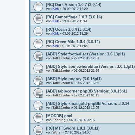
[RC] Dark Vision 1.0.7 (3.0.14)
von
Kirk
»
29.09.2012 12:20
[RC] Camouflage 1.0.7 (3.0.14)
von
Kirk
»
29.09.2012 11:41
[RC] Ocean 1.0.4 (3.0.14)
von
Kirk
»
03.06.2012 19:29
[RC] Green Mile 1.0.4 (3.0.14)
von
Kirk
»
01.04.2012 14:54
[ABD] Style footballact (Version: 3.0.13pl1)
von
Talk19zehn
»
22.02.2015 12:31
[ABD] Style somewhereblue (Version: 3.0.13pl1)
von
Talk19zehn
»
07.06.2012 21:55
[ABD] Style ongray (3.0.13pl1)
von
Talk19zehn
»
16.05.2012 16:55
[ABD] tablecorner phpBB Version: 3.0.13pl1
von
Talk19zehn
»
12.02.2013 01:13
[ABD] Style xmasgold phpBB Version: 3.0.14
von
Talk19zehn
»
01.12.2012 12:05
[MODDB] goal
von
Lehrling
»
06.05.2014 20:18
[RC] MTTSword 1.0.1 (3.0.11)
von
Würzi
»
27.10.2012 14:00