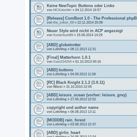
Keine NewTopic Buttons oder Links
von
MCKolumfer
»
04.12.2014 16:57
[Release] ComBoot 1.0 - The Professional php
von
the_zoker_09
»
22.11.2014 20:08
Neuer Style wird nicht in ACP angezeigt
von
Kunterbunt89
»
15.06.2014 14:29
[ABD] globetrotter
von
Lehrling
»
08.12.2013 12:31
[Final] Matterhorn 1.0.1
von
Gast234254
»
01.10.2013 00:16
[ABD] buttons
von
Lehrling
»
04.09.2013 11:58
[RC] Black Knight 2.1.2 (3.0.11)
von
Würzi
»
31.10.2010 22:05
[ABD] leisure_ocean (vorher: leisure_grey)
von
Lehrling
»
27.05.2013 22:52
copyright und author name
von
Lehrling
»
06.08.2013 13:11
[MODDB] rain_forest
von
Lehrling
»
03.08.2013 22:37
[ABD] girlie_heart
von
Lehrling
»
24.05.2013 12:24