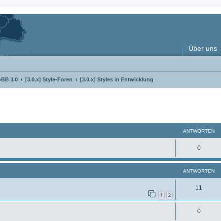
Über uns
pBB 3.0
[3.0.x] Style-Foren
[3.0.x] Styles in Entwicklung
weiterte Suche
ANTWORTEN
A
0
n
ANTWORTEN
t
w
A
11
1
2
o
n
A
0
r
t