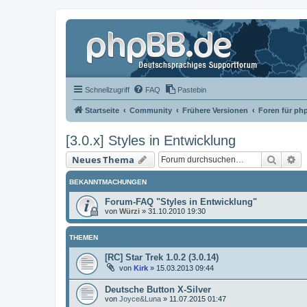
Schnellzugriff
FAQ
Pastebin
Startseite
Community
Frühere Versionen
Foren für ph
[3.0.x] Styles in Entwicklung
Suche
Er
Neues Thema
BEKANNTMACHUNGEN
Forum-FAQ "Styles in Entwicklung"
von
Würzi
»
31.10.2010 19:30
THEMEN
[RC] Star Trek 1.0.2 (3.0.14)
von
Kirk
»
15.03.2013 09:44
Deutsche Button X-Silver
von
Joyce&Luna
»
11.07.2015 01:47